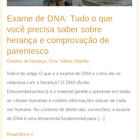
Tudo
o
Exame de DNA: Tudo o que
que
você precisa saber sobre
você
herança e comprovação de
precisa
saber
parentesco
sobre
Direitos de herança
/
Dra. Vitória Vilariño
herança
Índice do artigo O que é o exame de DNA e como ele se
e
relaciona com a herança? O DNA (Ácido
comprovação
Desoxirribonucleico) é o material genético presente em todas
de
as células humanas e contém informações únicas de cada
parentesco
ser humano. No contexto de direito das sucessões, o exame
de DNA é uma ferramenta fundamental para […]
Read More »