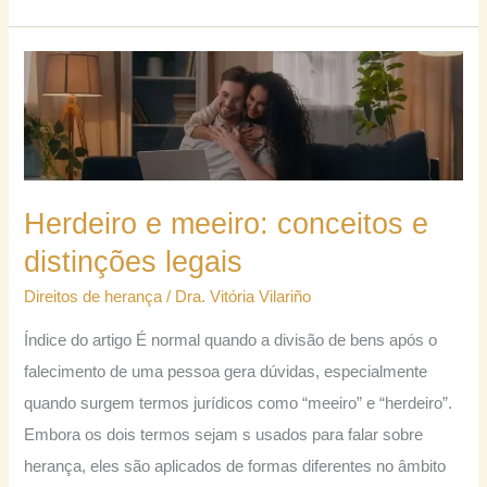
Herdeiro
e
meeiro:
conceitos
e
Herdeiro e meeiro: conceitos e
distinções
distinções legais
legais
Direitos de herança
/
Dra. Vitória Vilariño
Índice do artigo É normal quando a divisão de bens após o
falecimento de uma pessoa gera dúvidas, especialmente
quando surgem termos jurídicos como “meeiro” e “herdeiro”.
Embora os dois termos sejam s usados para falar sobre
herança, eles são aplicados de formas diferentes no âmbito