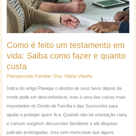
é
feito
um
testamento
em
Como é feito um testamento em
vida:
vida: Saiba como fazer e quanto
Saiba
custa
como
Planejamento Familiar
/
Dra. Vitória Vilariño
fazer
e
Índice do artigo Planejar o destino de seus bens depois da
quanto
morte pode ser desconfortável, mas é uma das coisas mais
custa
importantes do Direito de Família e das Sucessões para
ajudar a proteger quem fica. Quando não há orientação clara,
é comum surgirem discussões familiares e até disputas
judiciais prolongadas. Isso sem mencionar que alguns