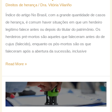
mortos
Direitos de herança
/
Dra. Vitória Vilariño
no
Índice do artigo No Brasil, com a grande quantidade de casos
inventário
de herança, é comum haver situações em que um herdeiro
extrajudicial?
legítimo falece antes ou depois do titular do patrimônio. Os
herdeiros pré-mortos são aqueles que faleceram antes do de
cujus (falecido), enquanto os pós-mortos são os que
faleceram após a abertura da sucessão, inclusive
Read More »
Quanto
custa
para
fazer