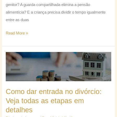
genitor? A guarda compartilhada elimina a pensão
alimentícia? E a criança precisa dividir o tempo igualmente
entre as duas
Read More »
Como
dar
entrada
no
divórcio:
Como dar entrada no divórcio:
Veja
Veja todas as etapas em
todas
detalhes
as
etapas