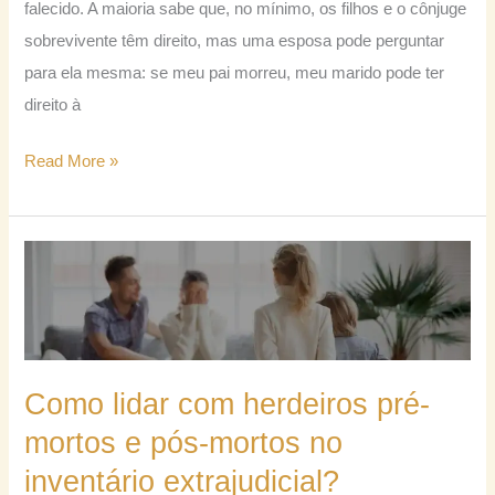
falecido. A maioria sabe que, no mínimo, os filhos e o cônjuge
direito?
sobrevivente têm direito, mas uma esposa pode perguntar
para ela mesma: se meu pai morreu, meu marido pode ter
direito à
Read More »
Como
lidar
com
herdeiros
pré-
Como lidar com herdeiros pré-
mortos
mortos e pós-mortos no
e
inventário extrajudicial?
pós-