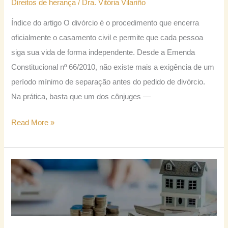
Direitos de herança
/
Dra. Vitória Vilariño
em
Índice do artigo O divórcio é o procedimento que encerra
detalhes
oficialmente o casamento civil e permite que cada pessoa
siga sua vida de forma independente. Desde a Emenda
Constitucional nº 66/2010, não existe mais a exigência de um
período mínimo de separação antes do pedido de divórcio.
Na prática, basta que um dos cônjuges —
Read More »
Quinhão
hereditário:
Como
funciona
e