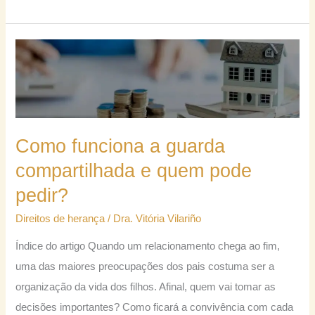
Como
funciona
a
guarda
compartilhada
Como funciona a guarda
e
compartilhada e quem pode
quem
pedir?
pode
pedir?
Direitos de herança
/
Dra. Vitória Vilariño
Índice do artigo Quando um relacionamento chega ao fim,
uma das maiores preocupações dos pais costuma ser a
organização da vida dos filhos. Afinal, quem vai tomar as
decisões importantes? Como ficará a convivência com cada