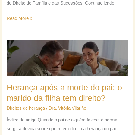
do Direito de Família e das Sucessões. Continue lendo
Read More »
Herança
após
a
morte
do
Herança após a morte do pai: o
pai:
marido da filha tem direito?
o
marido
Direitos de herança
/
Dra. Vitória Vilariño
da
Índice do artigo Quando o pai de alguém falece, é normal
filha
surgir a dúvida sobre quem tem direito à herança do pai
tem