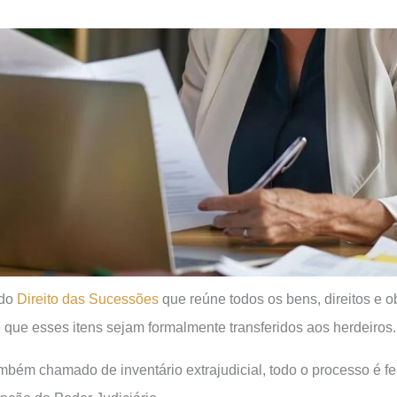
 do
Direito das Sucessões
que reúne todos os bens, direitos e 
e que esses itens sejam formalmente transferidos aos herdeiros.
ambém chamado de inventário extrajudicial, todo o processo é fe