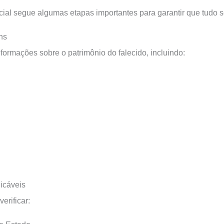
cial segue algumas etapas importantes para garantir que tudo se
ns
nformações sobre o patrimônio do falecido, incluindo:
licáveis
erificar: