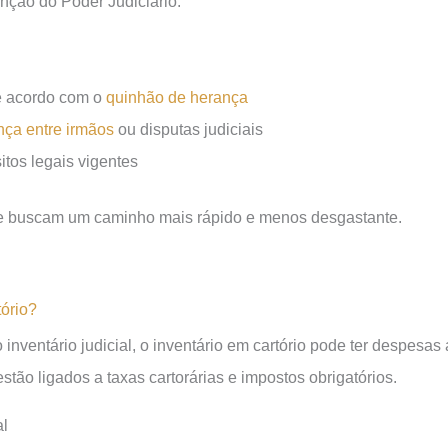
nção do Poder Judiciário.
de acordo com o
quinhão de herança
nça entre irmãos
ou disputas judiciais
itos legais vigentes
ue buscam um caminho mais rápido e menos desgastante.
tório?
inventário judicial, o inventário em cartório pode ter despesas
estão ligados a taxas cartorárias e impostos obrigatórios.
al